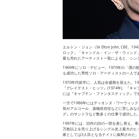
エルトン・ジョン（Sir Elton John,
ロック」「キャンドル・イン・ザ・ウィンド
最も売れたアーティスト一覧によると、シン
1969年にソロ・デビュー。1970年の「
も成功した男性ソロ・アーティストの一人で
1970年代前半に、人気は全盛期を迎えた。197
『グレイテスト・ヒッツ』(1974年)、『キャ
には『キャプテン・ファンタスティック』で
一方で1986年にはディオンヌ・ワーウィッ
気やアルコール、薬物依存症などに苦しみな
グ』のサントラなど数多くの仕事で成功した
1997年には、旧作の詩の一部を差し替え、事
万枚以上を売り上げるシングル史上最大のヒッ
家としては3人目となるナイトに叙勲された