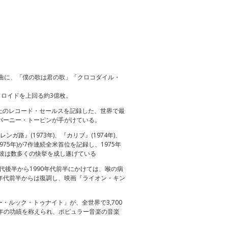
ー。代表曲に、「僕の歌は君の歌」「クロコダイル・
ロイドを上回る約3億枚。
以上のレコード・セールスを記録した、世界で最
バーニー・トーピンが手がけている。
ガ路』(1973年)、『カリブ』(1974年)、
75年)が7作連続全米首位を記録し、1975年
彼は数多くの快挙を成し遂げている
代後半から1990年代前半にかけては、喉の病
年代前半からは復調し、映画『ライオン・キン
・ルック・トゥナイト」が、全世界で3,700
長年の功績を称えられ、ポピュラー音楽の音楽