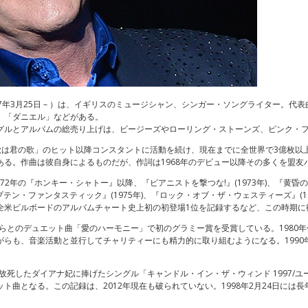
 CBE、1947年3月25日 – ）は、イギリスのミュージシャン、シンガー・ソングライタ
」「ダニエル」などがある。
グルとアルバムの総売り上げは、ビージーズやローリング・ストーンズ、ピンク・フ
僕の歌は君の歌」のヒット以降コンスタントに活動を続け、現在までに全世界で3億枚
ある。作曲は彼自身によるものだが、作詞は1968年のデビュー以降その多くを盟友
2年の『ホンキー・シャトー』以降、『ピアニストを撃つな!』(1973年)、『黄昏のレン
プテン・ファンタスティック』(1975年)、『ロック・オブ・ザ・ウェスティーズ』(19
全米ビルボードのアルバムチャート史上初の初登場1位を記録するなど、この時期に
クらとのデュエット曲「愛のハーモニー」で初のグラミー賞を受賞している。1980年
がらも、音楽活動と並行してチャリティーにも精力的に取り組むようになる。1990
。
故死したダイアナ妃に捧げたシングル「キャンドル・イン・ザ・ウィンド 1997/ユー
ト曲となる。この記録は、2012年現在も破られていない。1998年2月24日には
。